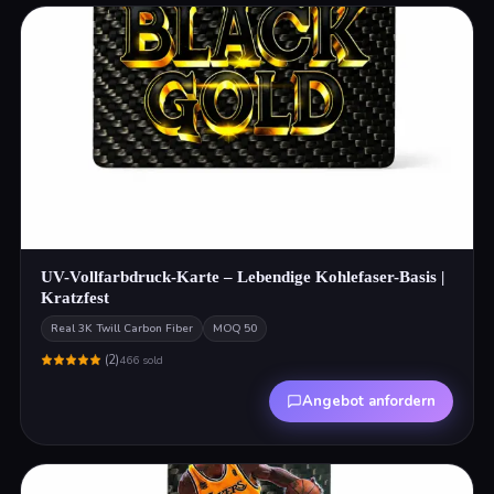
UV-Vollfarbdruck-Karte – Lebendige Kohlefaser-Basis |
Kratzfest
Real 3K Twill Carbon Fiber
MOQ
50
(
2
)
466
sold
Angebot anfordern