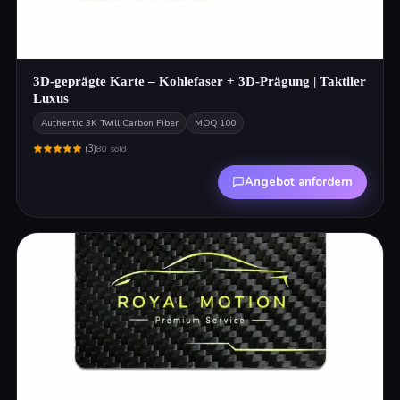
3D-geprägte Karte – Kohlefaser + 3D-Prägung | Taktiler
Luxus
Authentic 3K Twill Carbon Fiber
MOQ
100
(
3
)
80
sold
Angebot anfordern