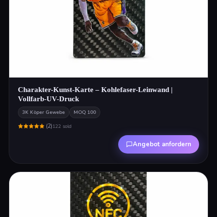
Charakter-Kunst-Karte – Kohlefaser-Leinwand |
Vollfarb-UV-Druck
3K Köper Gewebe
MOQ
100
(
2
)
122
sold
Angebot anfordern