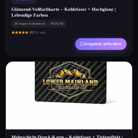
Glänzend-Vollfarbkarte – Kohlefaser + Hochglanz |
Lebendige Farben
3K Köper Kohlefaser
MOQ
50
(
4
)
552
sold
Angebot anfordern
Mehrschicht-Druck-Karte – Kohlefaser + Tiefeneffekt |