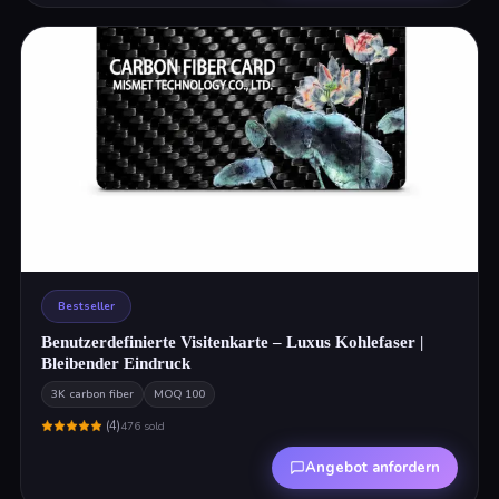
Bestseller
Benutzerdefinierte Visitenkarte – Luxus Kohlefaser |
Bleibender Eindruck
3K carbon fiber
MOQ
100
(
4
)
476
sold
Angebot anfordern