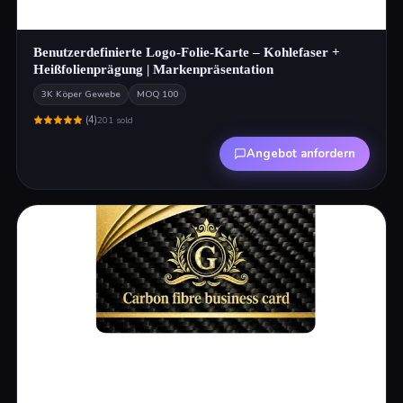
Benutzerdefinierte Logo-Folie-Karte – Kohlefaser +
Heißfolienprägung | Markenpräsentation
3K Köper Gewebe
MOQ
100
(
4
)
201
sold
Angebot anfordern