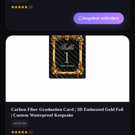
(
2
)
Angebot anfordern
Carbon Fiber Graduation Card | 3D Embossed Gold Foil
| Custom Waterproof Keepsake
MOQ
50
(
1
)