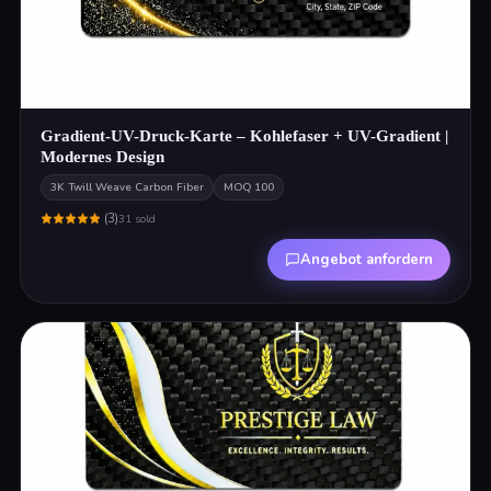
Gradient-UV-Druck-Karte – Kohlefaser + UV-Gradient |
Modernes Design
3K Twill Weave Carbon Fiber
MOQ
100
(
3
)
31
sold
Angebot anfordern