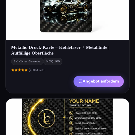
Metallic-Druck-Karte – Kohlefaser + Metalltinte |
Auffällige Oberfläche
3K Köper Gewebe
MOQ
100
(
4
)
184
sold
Angebot anfordern