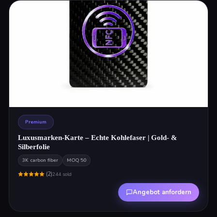
Premium
Luxusmarken-Karte – Echte Kohlefaser | Gold- &
Silberfolie
3K carbon fiber
MOQ
50
(
2
)
244
sold
Angebot anfordern