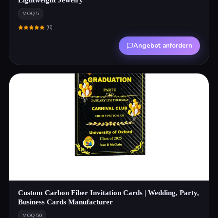
Lightweight Jewelry
MOQ
5
(
0
)
Angebot anfordern
Custom Carbon Fiber Invitation Cards | Wedding, Party,
Business Cards Manufacturer
MOQ
50