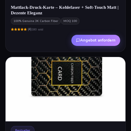
Mattlack-Druck-Karte – Kohlefaser + Soft-Touch Matt |
Dezente Eleganz
100% Genuine 3K Carbon Fiber
MOQ
100
(
4
)
180
sold
Angebot anfordern
Bestseller