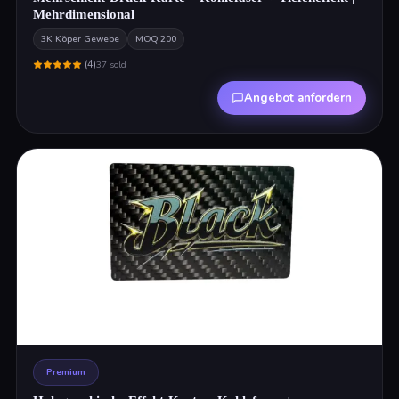
Mehrdimensional
3K Köper Gewebe
MOQ
200
(
4
)
37
sold
Angebot anfordern
Premium