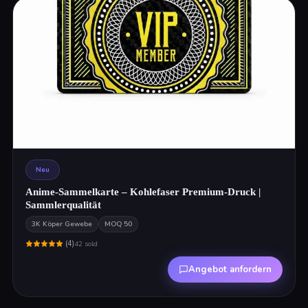
Neu
Anime-Sammelkarte – Kohlefaser Premium-Druck |
Sammlerqualität
3K Köper Gewebe
MOQ
50
(
4
)
42
sold
Angebot anfordern