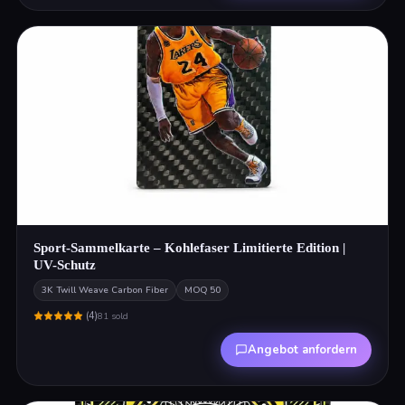
Sport-Sammelkarte – Kohlefaser Limitierte Edition |
UV-Schutz
3K Twill Weave Carbon Fiber
MOQ
50
(
4
)
81
sold
Angebot anfordern