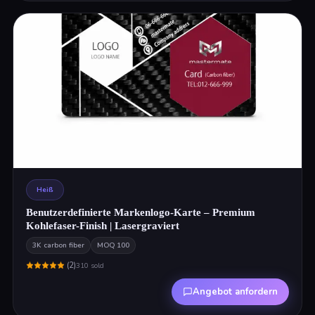
Heiß
Benutzerdefinierte Markenlogo-Karte – Premium
Kohlefaser-Finish | Lasergraviert
3K carbon fiber
MOQ
100
(
2
)
310
sold
Angebot anfordern