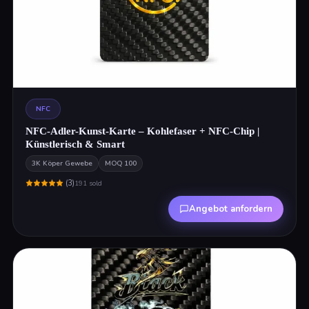
NFC
NFC-Adler-Kunst-Karte – Kohlefaser + NFC-Chip |
Künstlerisch & Smart
3K Köper Gewebe
MOQ
100
(
3
)
191
sold
Angebot anfordern