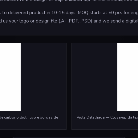
to delivered product in 10-15 days. MOQ starts at 50 pcs for engr
d us your logo or design file (.AI, .PDF, .PSD) and we send a digi
e carbono distintivo e bordas de
Vista Detalhada — Close-up da text