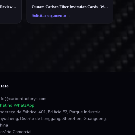
Custom Carbon Fiber NFC Google Review Card – Smart Tap Review Card for Businesses
Custom Carbon Fiber Invitation Cards | Wedding, Party, Business Cards Manufacturer
Solicitar orçamento
→
tato
nfo@carbonfactorys.com
hat no WhatsApp
ndereço da Fábrica: 401, Edifício F2, Parque Industrial
inyucheng, Distrito de Longgang, Shenzhen, Guangdong,
hina
orário Comercial