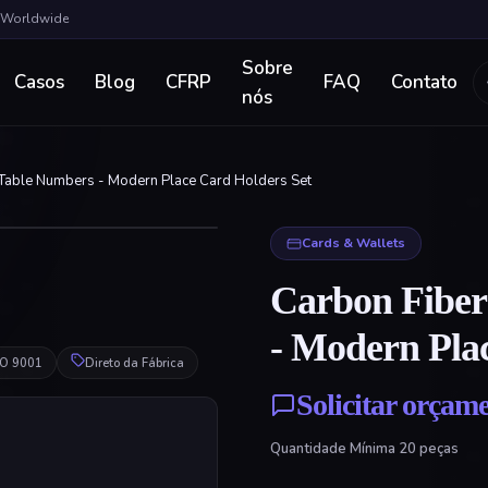
a Worldwide
Sobre
Casos
Blog
CFRP
FAQ
Contato
nós
Table Numbers - Modern Place Card Holders Set
Clique para Ampliar
Cards & Wallets
Carbon Fiber
- Modern Pla
ISO 9001
Direto da Fábrica
Solicitar orçam
Quantidade Mínima
20
peças