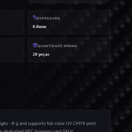
ESPESSURA
0.8mm
QUANTIDADE MÍNIMA
20 peças
ighs ~8 g and supports full-color UV CMYK print,
 our dedicated NFC business card SKUs.