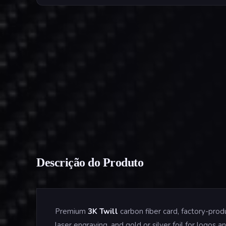
Descrição do Produto
Premium
3K Twill
carbon fiber card, factory-pro
laser engraving, and gold or silver foil for logo