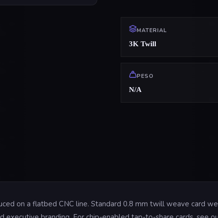
MATERIAL
3K Twill
PESO
N/A
duced on a flatbed CNC line. Standard 0.8 mm twill weave card we
s and executive branding. For chip-enabled tap-to-share cards, see