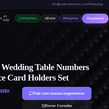
info@carbonfactorys.com
WhatsApp
PT
·
Orçamento
WhatsApp
Entrar
Registrar
USD
 Wedding Table Numbers
ce Card Holders Set
ento
Fale com nossos engenheiros
Enviar Consulta