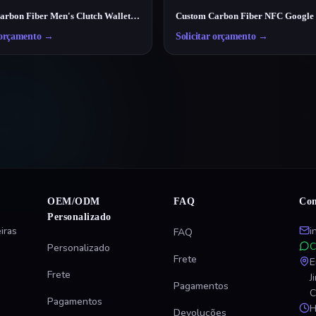
Luxury Carbon Fiber Men's Clutch Wallet – Lightweight RFID Travel Organizer
 orçamento
→
Solicitar orçamento
→
OEM/ODM
FAQ
Con
Personalizado
iras
i
FAQ
C
Personalizado
Frete
E
Frete
J
Pagamentos
C
Pagamentos
H
Devoluções