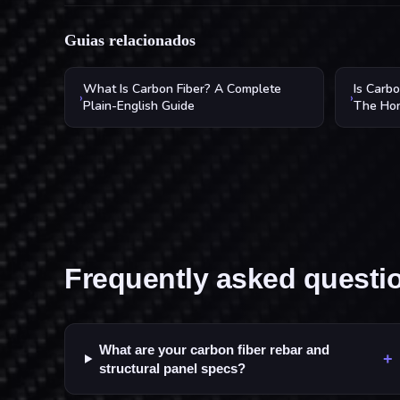
Guias relacionados
What Is Carbon Fiber? A Complete
Is Carb
›
›
Plain-English Guide
The Ho
Frequently asked questi
What are your carbon fiber rebar and
+
structural panel specs?