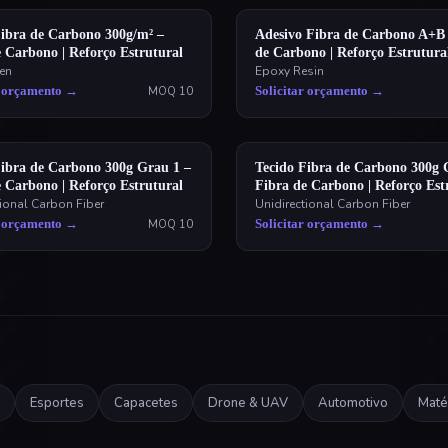
Fibra de Carbono 300g/m² –
Adesivo Fibra de Carbono A+B 
 Carbono | Reforço Estrutural
de Carbono | Reforço Estrutura
en
Epoxy Resin
r orçamento
→
Solicitar orçamento
→
MOQ
10
Fibra de Carbono 300g Grau 1 –
Tecido Fibra de Carbono 300g 
 Carbono | Reforço Estrutural
Fibra de Carbono | Reforço Est
tional Carbon Fiber
Unidirectional Carbon Fiber
r orçamento
→
Solicitar orçamento
→
MOQ
10
Esportes
Capacetes
Drone & UAV
Automotivo
Maté