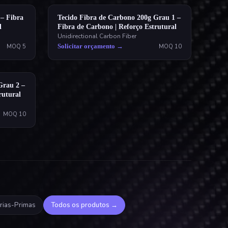
– Fibra
Tecido Fibra de Carbono 200g Grau 1 –
l
Fibra de Carbono | Reforço Estrutural
Unidirectional Carbon Fiber
Solicitar orçamento
→
MOQ
5
MOQ
10
Grau 2 –
rutural
MOQ
10
rias-Primas
Todos os produtos
→