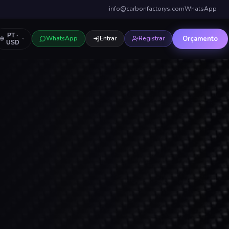
info@carbonfactorys.com
WhatsApp
PT
·
Orçamento
WhatsApp
Entrar
Registrar
USD