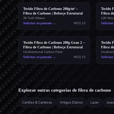
Tecido Fibra de Carbono 200g/m² –
Tecido 
Fibra de Carbono | Reforço Estrutural
Fibra de
3K Twill Weave
12K Wov
Solicitar orçamento
→
Solicita
MOQ
10
Tecido Fibra de Carbono 200g Grau 2 –
Tecido 
Fibra de Carbono | Reforço Estrutural
Fibra de
Unidirectional Carbon Fiber
Unidirec
Solicitar orçamento
→
Solicita
MOQ
10
Explorar outras categorias de fibra de carbono
Cartões & Carteiras
Artigos Diários
Lazer
Joias