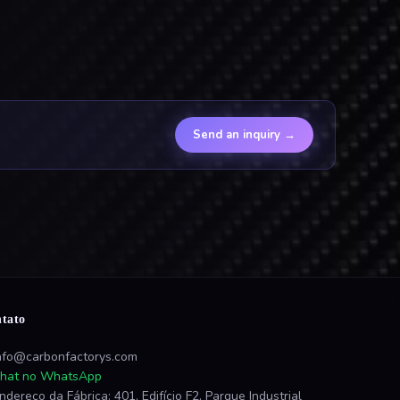
Send an inquiry
→
tato
nfo@carbonfactorys.com
hat no WhatsApp
ndereço da Fábrica: 401, Edifício F2, Parque Industrial