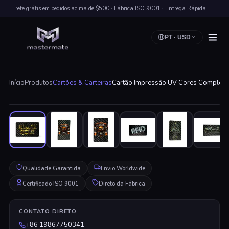
Frete grátis em pedidos acima de $500 · Fábrica ISO 9001 · Entrega Rápida Worldwide
PT
·
USD
Início
Produtos
Cartões & Carteiras
Cartão Impressão UV Cores Completas 
Clique para Ampliar
Qualidade Garantida
Envio Worldwide
Certificado ISO 9001
Direto da Fábrica
CONTATO DIRETO
+86 19867750341