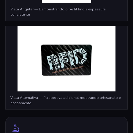
Vista Angular — Demonstrando o perfil fino e espessura
consistente
Vista Alternativa — Perspectiva adicional mostrando artesanato e
acabamento