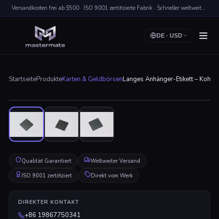
Versandkosten frei ab $500 · ISO 9001 zertifizierte Fabrik · Schneller weltweiter Versand
DE
·
USD
Startseite
Produkte
Karten & Geldbörsen
Langes Anhänger-Etikett – Kohlefa
Zum Vergrößern klicken
Qualität Garantiert
Weltweiter Versand
ISO 9001 zertifiziert
Direkt vom Werk
DIREKTER KONTAKT
+86 19867750341