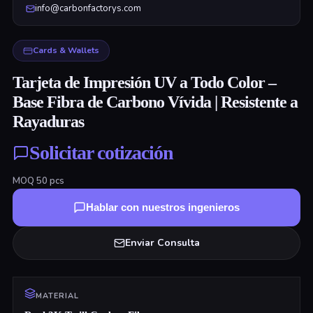
info@carbonfactorys.com
Cards & Wallets
Tarjeta de Impresión UV a Todo Color –
Base Fibra de Carbono Vívida | Resistente a
Rayaduras
Solicitar cotización
MOQ
50
pcs
Hablar con nuestros ingenieros
Enviar Consulta
MATERIAL