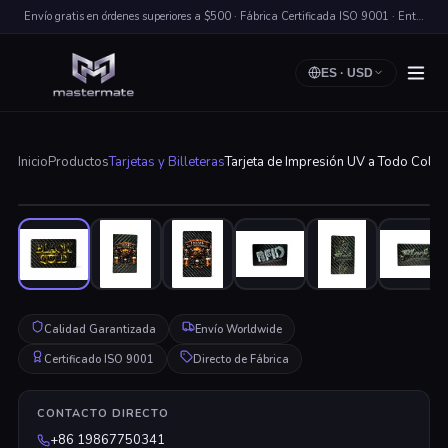
Envío gratis en órdenes superiores a $500 · Fábrica Certificada ISO 9001 · Entrega Rápida a Nivel Mundial
ES
·
USD
Inicio
Productos
Tarjetas y Billeteras
Tarjeta de Impresión UV a Todo Color
Haz clic para ampliar
Calidad Garantizada
Envío Worldwide
Certificado ISO 9001
Directo de Fábrica
CONTACTO DIRECTO
+86 19867750341