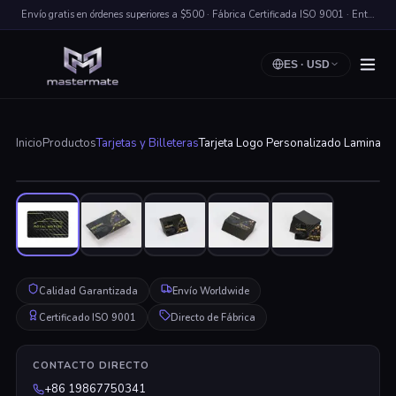
Envío gratis en órdenes superiores a $500 · Fábrica Certificada ISO 9001 · Entrega Rápida a Nivel Mundial
ES
·
USD
Inicio
Productos
Tarjetas y Billeteras
Tarjeta Logo Personalizado Laminado 
Haz clic para ampliar
Calidad Garantizada
Envío Worldwide
Certificado ISO 9001
Directo de Fábrica
CONTACTO DIRECTO
+86 19867750341