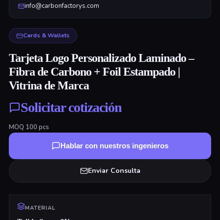
info@carbonfactorys.com
Cards & Wallets
Tarjeta Logo Personalizado Laminado –
Fibra de Carbono + Foil Estampado |
Vitrina de Marca
Solicitar cotización
MOQ
100
pcs
Hablar con nuestros ingenieros
Enviar Consulta
MATERIAL