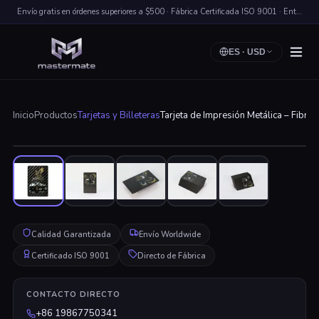
Envío gratis en órdenes superiores a $500 · Fábrica Certificada ISO 9001 · Entrega Rápida a Nivel Mundial
ES
·
USD
Inicio
Productos
Tarjetas y Billeteras
Tarjeta de Impresión Metálica – Fibra
Haz clic para ampliar
Calidad Garantizada
Envío Worldwide
Certificado ISO 9001
Directo de Fábrica
CONTACTO DIRECTO
+86 19867750341