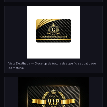
Vista Detalhada — Close-up da textura de superfície e qualidade
do material