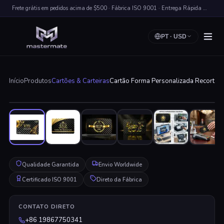
Frete grátis em pedidos acima de $500 · Fábrica ISO 9001 · Entrega Rápida Worldwide
PT
·
USD
Início
Produtos
Cartões & Carteiras
Cartão Forma Personalizada Recortada
Clique para Ampliar
Qualidade Garantida
Envio Worldwide
Certificado ISO 9001
Direto da Fábrica
CONTATO DIRETO
+86 19867750341