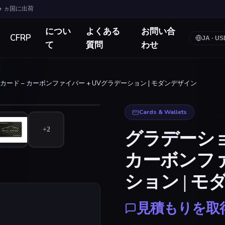
0+ ヵ国に出荷
につい
よくある
お問い合
CFRP
JA
·
US
て
質問
わせ
ード – カーボンファイバー + UVグラデーション | モダンデザイン
クリックして拡大
Cards & Wallets
+
2
グラデーショ
カーボンファ
ション | 
見積もりを取