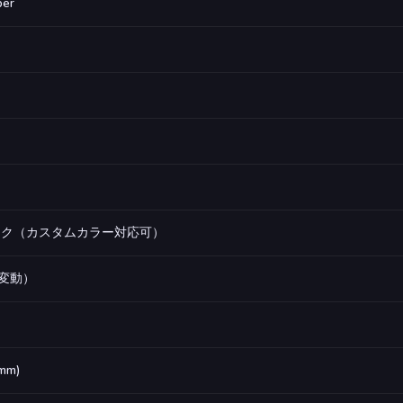
ber
ック（カスタムカラー対応可）
り変動）
4mm)