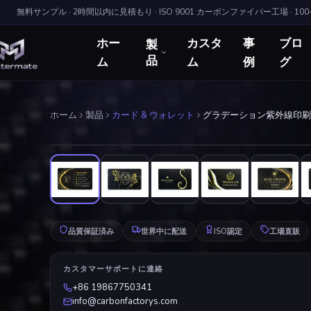
無料サンプル · 2時間以内に見積もり · ISO 9001 カーボンファイバー工場 · 10
ホー
カスタ
事
ブロ
製
ム
品
ム
例
グ
ホーム
製品
カード & ウォレット
グラデーション紫外線印刷カ
品質保証済み
世界中に配送
ISO認定
工場直販
カスタマーサポートに連絡
+86 19867750341
info@carbonfactorys.com