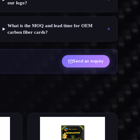
our logo?
What is the MOQ and lead time for OEM
+
carbon fiber cards?
Send an inquiry