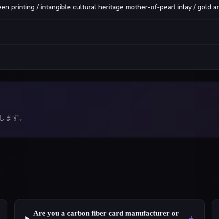
een printing / intangible cultural heritage mother-of-pearl inlay / gold an
します。
Are you a carbon fiber card manufacturer or
+