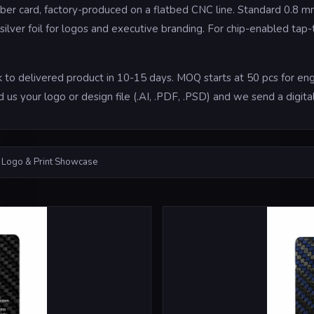
iber card, factory-produced on a flatbed CNC line. Standard 0.8 m
 silver foil for logos and executive branding. For chip-enabled ta
to delivered product in 10-15 days. MOQ starts at 50 pcs for engr
d us your logo or design file (.AI, .PDF, .PSD) and we send a digi
 Logo & Print Showcase