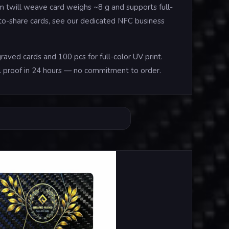
m twill weave card weighs ~8 g and supports full-
p-to-share cards, see our dedicated NFC business
aved cards and 100 pcs for full-color UV print.
tal proof in 24 hours — no commitment to order.