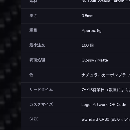
素材
3K Twill Weave Carbon Fi
厚さ
0.8mm
重量
Approx. 8g
最小注文
100 個
表面処理
Glossy / Matte
色
ナチュラルカーボンブラ
リードタイム
7〜15営業日（数量によ
カスタマイズ
Logo, Artwork, QR Code
SIZE
Standard CR80 (85.6 × 5