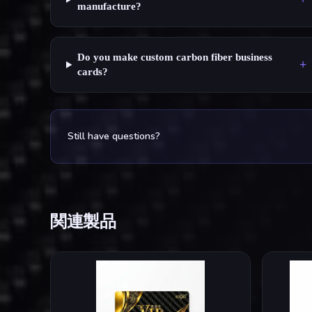
manufacture?
Do you make custom carbon fiber business
+
cards?
Still have questions?
関連製品