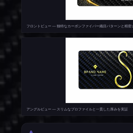
フロントビュー — 独特なカーボンファイバー織目パターンと精
アングルビュー — スリムなプロファイルと一貫した厚みを実証