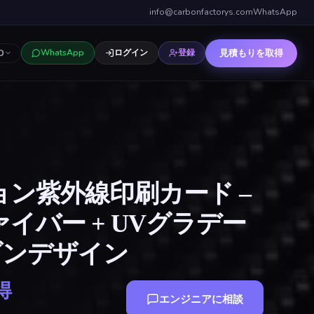
info@carbonfactorys.com
WhatsApp
見積もりを取得
WhatsApp
ログイン
登録
D
ン紫外線印刷カード –
イバー + UVグラデー
モダンデザイン
得
エンジニアに相談