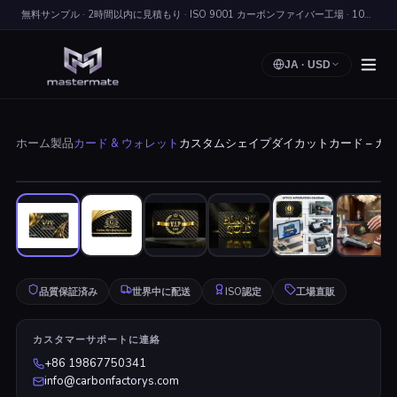
無料サンプル · 2時間以内に見積もり · ISO 9001 カーボンファイバー工場 · 100+ ヵ国に出荷
JA
·
USD
ホーム
製品
カード & ウォレット
カスタムシェイプダイカットカード – カーボ
クリックして拡大
品質保証済み
世界中に配送
ISO認定
工場直販
カスタマーサポートに連絡
+86 19867750341
info@carbonfactorys.com