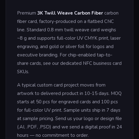
Premium
3K Twill Weave Carbon Fiber
carbon
fiber card, factory-produced on a flatbed CNC
line. Standard 0.8 mm twill weave card weighs
~8 g and supports full-color UV CMYK print, laser
engraving, and gold or silver foil for logos and
executive branding. For chip-enabled tap-to-
share cards, see our dedicated NFC business card
SKUs.
A typical custom card project moves from
artwork to delivered product in 10-15 days. MOQ
starts at 50 pcs for engraved cards and 100 pcs
for full-color UV print. Sample units ship in 7 days
at sample pricing. Send us your logo or design file
(.AI, .PDF, .PSD) and we send a digital proof in 24
hours — no commitment to order.