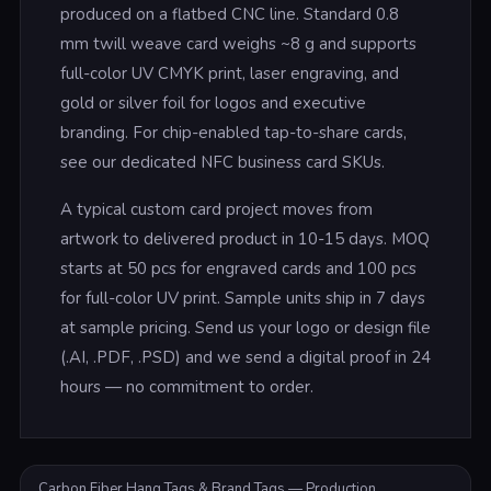
produced on a flatbed CNC line. Standard 0.8
mm twill weave card weighs ~8 g and supports
full-color UV CMYK print, laser engraving, and
gold or silver foil for logos and executive
branding. For chip-enabled tap-to-share cards,
see our dedicated NFC business card SKUs.
A typical custom card project moves from
artwork to delivered product in 10-15 days. MOQ
starts at 50 pcs for engraved cards and 100 pcs
for full-color UV print. Sample units ship in 7 days
at sample pricing. Send us your logo or design file
(.AI, .PDF, .PSD) and we send a digital proof in 24
hours — no commitment to order.
Carbon Fiber Hang Tags & Brand Tags — Production