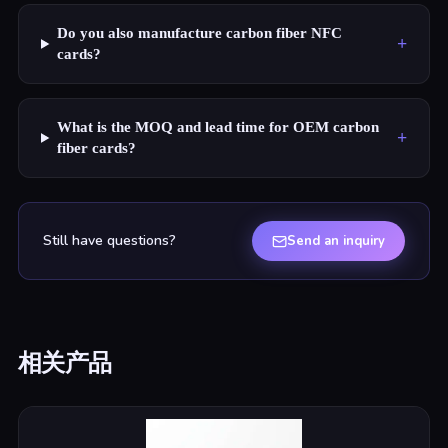
Do you also manufacture carbon fiber NFC
+
cards?
What is the MOQ and lead time for OEM carbon
+
fiber cards?
Still have questions?
Send an inquiry
相关产品