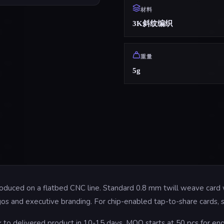
材料
3K斜纹编织
重量
5g
produced on a flatbed CNC line. Standard 0.8 mm twill weave card
r logos and executive branding. For chip-enabled tap-to-share card
to delivered product in 10-15 days. MOQ starts at 50 pcs for engr