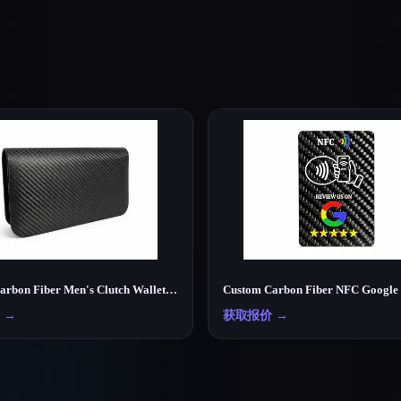
Luxury Carbon Fiber Men's Clutch Wallet – Lightweight RFID Travel Organizer
→
获取报价
→