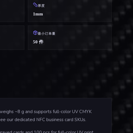
厚度
1mm
最小订单量
50 件
 weighs ~8 g and supports full-color UV CMYK
s, see our dedicated NFC business card SKUs.
aved cards and 100 pcs for full-color UV print.