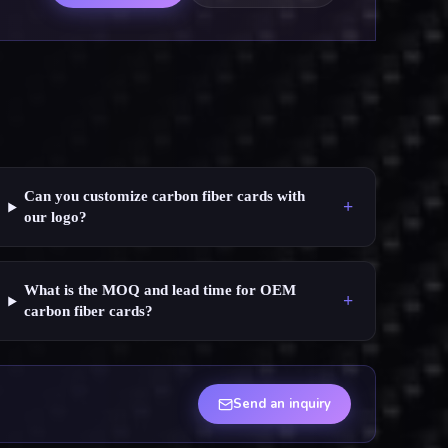
Can you customize carbon fiber cards with
+
our logo?
What is the MOQ and lead time for OEM
+
carbon fiber cards?
Send an inquiry