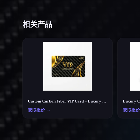
相关产品
Custom Carbon Fiber VIP Card – Luxury Membership & Exclusive Club Card
获取报价
→
获取报价