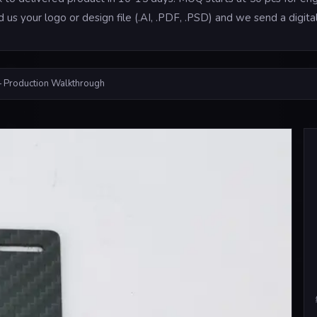
d us your logo or design file (.AI, .PDF, .PSD) and we send a digi
 Production Walkthrough