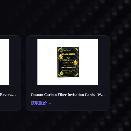
Custom Carbon Fiber NFC Google Review Card – Smart Tap Review Card for Businesses
Custom Carbon Fiber Invitation Cards | Wedding, Party, Business Cards Manufacturer
获取报价
→