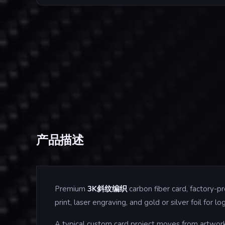
产品描述
Premium
3K斜纹编织
carbon fiber card, factory-
print, laser engraving, and gold or silver foil fo
A typical custom card project moves from artwork 